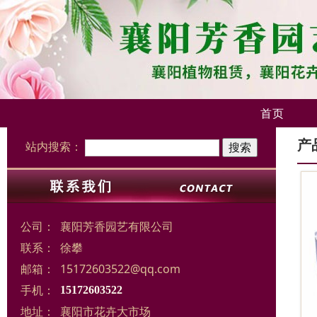
首页
产
站内搜索：
公司：
襄阳芳香园艺有限公司
联系：
徐攀
邮箱：
15172603522@qq.com
手机：
15172603522
地址：
襄阳市花卉大市场