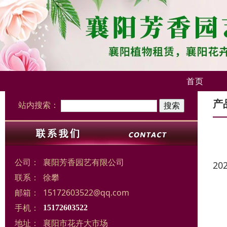
首页
产
站内搜索：
公司：
襄阳芳香园艺有限公司
20
联系：
徐攀
邮箱：
15172603522@qq.com
手机：
15172603522
地址：
襄阳市花卉大市场