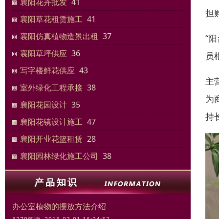
襄阳花卉批发
41
担
襄阳草花租赁施工
41
襄阳仿真植物造景出租
37
“
襄阳草坪供应
36
员
写字楼鲜花供应
43
主
室外绿化工程承接
38
为
襄阳花园设计
35
持
襄阳花镜设计施工
47
襄阳开业花篮租赁
28
襄阳园林绿化施工公司
38
办公室植物的摆放方法介绍