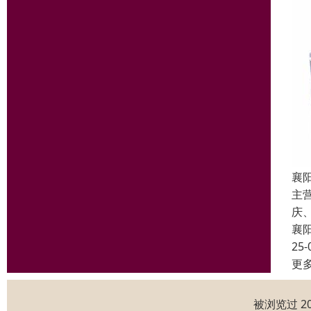
襄
主
庆
襄
25-
更
被浏览过 2