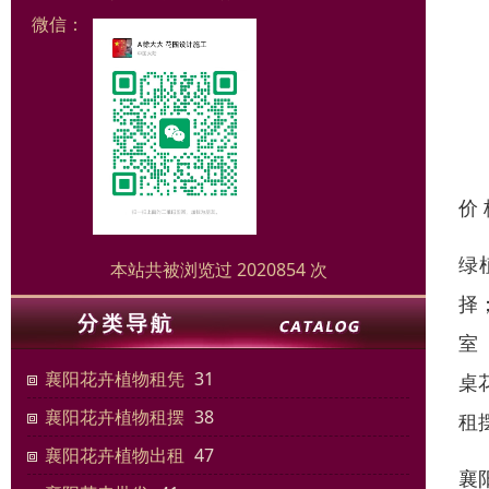
微信：
价
绿
本站共被浏览过 2020854 次
择
室
襄阳花卉植物租凭
31
桌
襄阳花卉植物租摆
38
租
襄阳花卉植物出租
47
襄