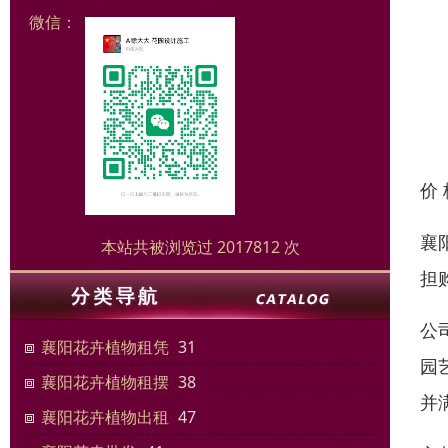
微信：
价
襄
本站共被浏览过 2017812 次
担
公
襄阳花卉植物租凭
31
园
襄阳花卉植物租摆
38
并
襄阳花卉植物出租
47