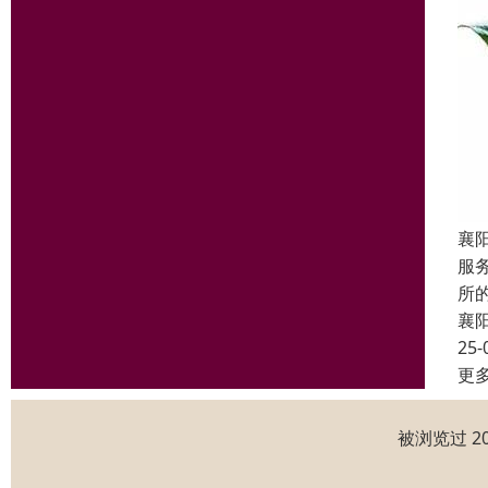
襄
服
所
襄
25-
更
被浏览过 2