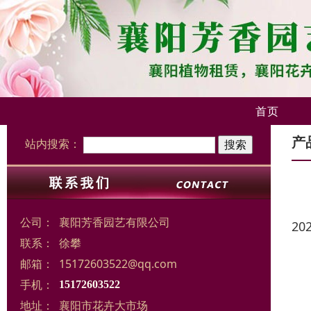
首页
产
站内搜索：
公司：
襄阳芳香园艺有限公司
20
联系：
徐攀
邮箱：
15172603522@qq.com
手机：
15172603522
地址：
襄阳市花卉大市场