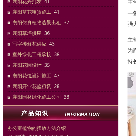
襄阳花卉批发
41
主
襄阳草花租赁施工
41
—
襄阳仿真植物造景出租
37
强
襄阳草坪供应
36
主
写字楼鲜花供应
43
为
室外绿化工程承接
38
持
襄阳花园设计
35
襄阳花镜设计施工
47
襄阳开业花篮租赁
28
襄阳园林绿化施工公司
38
办公室植物的摆放方法介绍