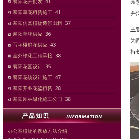
襄阳花卉批发
41
园
襄阳草花租赁施工
41
并
襄阳仿真植物造景出租
37
主
襄阳草坪供应
36
为
写字楼鲜花供应
43
持
室外绿化工程承接
38
襄阳花园设计
35
襄阳花镜设计施工
47
襄阳开业花篮租赁
28
襄阳园林绿化施工公司
38
办公室植物的摆放方法介绍