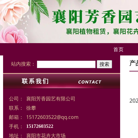
首页
产
站内搜索：
公司：
襄阳芳香园艺有限公司
20
联系：
徐攀
邮箱：
15172603522@qq.com
手机：
15172603522
地址：
襄阳市花卉大市场